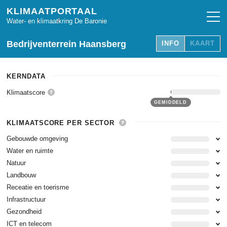
KLIMAATPORTAAL
Water- en klimaatkring De Baronie
Bedrijventerrein Haansberg
INFO
KAART
KERNDATA
Klimaatscore
GEMIDDELD
KLIMAATSCORE PER SECTOR
Gebouwde omgeving
Water en ruimte
Natuur
Landbouw
Receatie en toerisme
Infrastructuur
Gezondheid
ICT en telecom